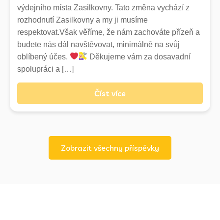
200
výdejního místa Zasilkovny. Tato změna vychází z
350
rozhodnutí Zasilkovny a my ji musíme
500
respektovat.Však věříme, že nám zachováte přízeň a
budete nás dál navštěvovat, minimálně na svůj
Nadměrná časová náročnost*
oblíbený účes.
Děkujeme vám za dosavadní
200
spolupráci a […]
350
500
Číst více
ukony oznacene * jsou na posouzení kadernika
-
300
-
Zobrazit všechny příspěvky