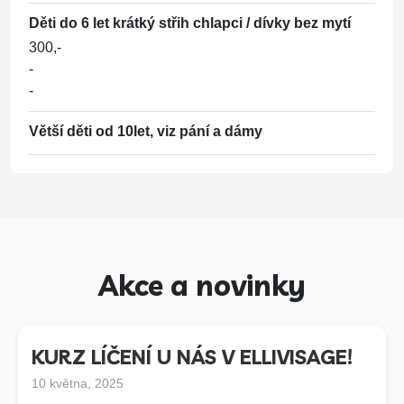
1200,-
Děti do 6 let krátký střih chlapci / dívky bez mytí
1400,-
300,-
1900,-
-
-
Melírové efekty
(Mytí, foukání, melír do tvaru účesu, styling, ošetření*)
Větší děti od 10let, viz pání a dámy
1200,-
1450,-
1650,-
Melír
(Mytí, foukání, masáž, styling, ošetření*)
1500,-
Akce a novinky
1800-2500
2500-4500
KURZ LÍČENÍ U NÁS V ELLIVISAGE!
Barva s melírem
(Mytí, foukání, barva, melír, masáž, styling, ošetření*)
10 května, 2025
1500,-