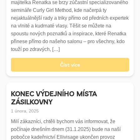
Malibu C čištění vlasů, včetně foukané
majitelka Renatka se brzy zúčastní specializovaného
800
semináře Curly Girl Method, kde načerpá ty
990
nejaktuálnější rady a triky přímo od předních expertek
1300
na vlnité a kudrnaté vlasy. Těšit se můžete na
spoustu nových poznatků a inspirace, které Renatka
Malibu C Head Lab čištění pokožky a vlasů, včetně
přinese přímo do našeho salonu – pro všechny, kdo
testu mikrokamerou a konečné úpravy
touží po zdravých, […]
1100,-
1200
Číst více
1500
Doplatek za barvu Goldwell ELUMEN
Každých 10g = 100Kč doplatek (dle spotřeby, ne dle délky
KONEC VÝDEJNÍHO MÍSTA
vlasů)
ZÁSILKOVNY
100
1 února, 2025
-
-
Milí zákazníci, chtěli bychom vás informovat, že
počínaje dnešním dnem (31.1.2025) bude na naší
Nadměrná spotřeba materiálu*
pobočce kadeřnictví Ellivisage ukončen provoz