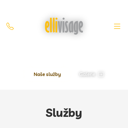
Střihni si styl,
který mluví za tebe
Naše služby
Galerie
Služby