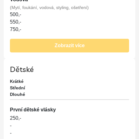
(Mytí, foukání, vodová, styling, ošetření)
500,-
550,-
750,-
Střih
Zobrazit více
(Mytí, foukání, střih, masáž, styling, ošetření*)
550,-
650,-
Dětské
850,-
Krátké
Přeliv
Střední
Dlouhé
(Mytí, foukání, přeliv, masáž, styling, ošetření*)
1250,-
1500,-
První dětské vlásky
1900,-
250,-
-
Barva
-
(Mytí, foukání, barva, masáž, styling, ošetření*)