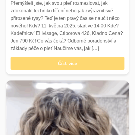
Přemýšleli jste, jak svou pleť rozmazlovat, jak
1800,-
zdokonalit techniku líčení nebo jak zvýraznit své
2300,-
přirozené rysy? Teď je ten pravý čas se naučit něco
nového! Kdy? 11. května 2025, start ve 14:00 Kde?
Trvalá
Kadeřnictví Ellivisage, Ctiborova 426, Kladno Cena?
(Mytí, foukání, trvalá, masáž, styling, ošetření)*
Jen 790 Kč! Co vás čeká? Odborné poradenství a
1500,-
základy péče o pleť Naučíme vás, jak […]
1800,-
2300,-
Číst více
Balayage /ombre/ prosvětlování Dle časové i
náročnosti na spotřebu materiálu, doporučujeme
konsultaci předem
2000
3000,-
4-5000,-
*Střih
(Pouze střih ke službám označeným *. Nelze samostatně)
300,-