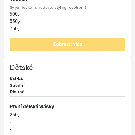
(Mytí, foukání, vodová, styling, ošetření)
500,-
550,-
750,-
Střih
Zobrazit více
(Mytí, foukání, střih, masáž, styling, ošetření*)
550,-
650,-
Dětské
850,-
Krátké
Přeliv
Střední
Dlouhé
(Mytí, foukání, přeliv, masáž, styling, ošetření*)
1250,-
1500,-
První dětské vlásky
1900,-
250,-
-
Barva
-
(Mytí, foukání, barva, masáž, styling, ošetření*)