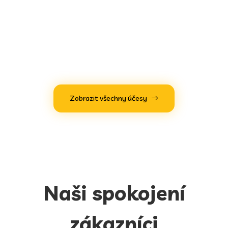
200
350
500
Nadměrná časová náročnost*
200
350
500
Zobrazit všechny účesy
ukony oznacene * jsou na posouzení kadernika
-
300
-
Naši spokojení
zákazníci