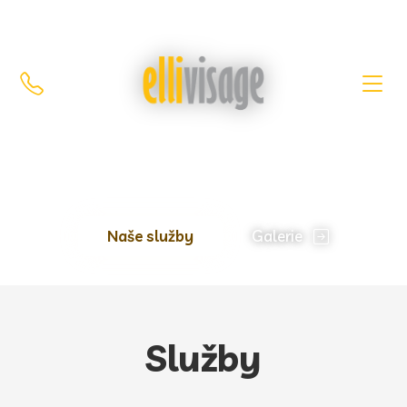
Střihni si styl,
který mluví za tebe
Naše služby
Galerie
Služby