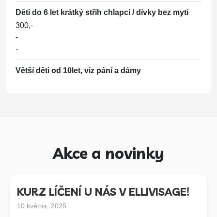
1200,-
Děti do 6 let krátký střih chlapci / dívky bez mytí
1400,-
300,-
1900,-
-
-
Melírové efekty
(Mytí, foukání, melír do tvaru účesu, styling, ošetření*)
Větší děti od 10let, viz pání a dámy
1200,-
1450,-
1650,-
Melír
(Mytí, foukání, masáž, styling, ošetření*)
1500,-
Akce a novinky
1800-2500
2500-4500
KURZ LÍČENÍ U NÁS V ELLIVISAGE!
Barva s melírem
(Mytí, foukání, barva, melír, masáž, styling, ošetření*)
10 května, 2025
1500,-