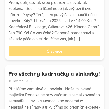
Přemýšleli jste, jak svou pleť rozmazlovat, jak
1800,-
zdokonalit techniku líčení nebo jak zvýraznit své
2300,-
přirozené rysy? Teď je ten pravý čas se naučit něco
nového! Kdy? 11. května 2025, start ve 14:00 Kde?
Trvalá
Kadeřnictví Ellivisage, Ctiborova 426, Kladno Cena?
(Mytí, foukání, trvalá, masáž, styling, ošetření)*
Jen 790 Kč! Co vás čeká? Odborné poradenství a
1500,-
základy péče o pleť Naučíme vás, jak […]
1800,-
2300,-
Číst více
Balayage /ombre/ prosvětlování Dle časové i
náročnosti na spotřebu materiálu, doporučujeme
konsultaci předem
Pro všechny kudrnačky a vlnkařky!
2000
3000,-
10 května, 2025
4-5000,-
Přinášíme vám skvělou novinku! Naše milovaná
majitelka Renatka se brzy zúčastní specializovaného
*Střih
semináře Curly Girl Method, kde načerpá ty
(Pouze střih ke službám označeným *. Nelze samostatně)
nejaktuálnější rady a triky přímo od předních expertek
300,-