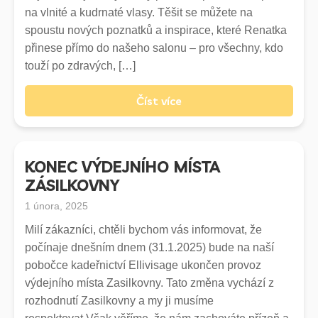
na vlnité a kudrnaté vlasy. Těšit se můžete na
350,-
spoustu nových poznatků a inspirace, které Renatka
400,-
přinese přímo do našeho salonu – pro všechny, kdo
Doplatek za službu BLOND ME *
touží po zdravých, […]
-
Číst více
300
-
Doplatek za barvu Loreál Majirel, INOA*
KONEC VÝDEJNÍHO MÍSTA
-
ZÁSILKOVNY
250
-
1 února, 2025
Milí zákazníci, chtěli bychom vás informovat, že
Barvení extra blond (Barvení na 2x)
počínaje dnešním dnem (31.1.2025) bude na naší
1800,-
pobočce kadeřnictví Ellivisage ukončen provoz
2300,-
výdejního místa Zasilkovny. Tato změna vychází z
2800,-
rozhodnutí Zasilkovny a my ji musíme